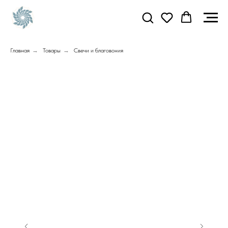
Главная
→
Товары
→
Свечи и благовония