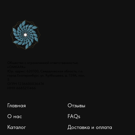
Общество с ограниченной ответственностью
«ОМКАРА»
Юр. адрес: 620100, Свердловская область, г.о.
город Екатеринбург, ул. Куйбышева, д. 159А, пом.
5
ОГРН 1236600036474
ИНН 6685211466
Главная
Отзывы
О нас
FAQs
Каталог
Доставка и оплата