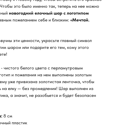
 Чтобы это было именно так, теперь на нее можно
сный
новогодний елочный шар с логотипом
авным пожеланием себе и близким:
«Мечтай.
.
звучны эти ценности, украсьте главный символ
тим шаром или подарите его тем, кому этого
ете!
 чистого белого цвета с перламутровым
оготип и пожелания на нем выполнены золотым
нему уже привязана золотистая ленточка, чтобы
ь на елку — без промедления! Шар выполнен из
ика, а значит, не разобьется и будет безопасен
:
8 см
чный пластик