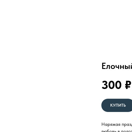
Елочн
300
₽
КУПИТЬ
Наряжая празд
любовь в подго