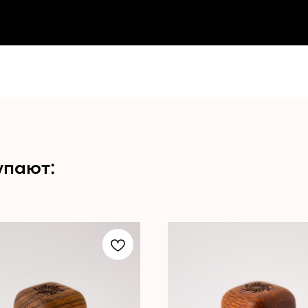
упают: