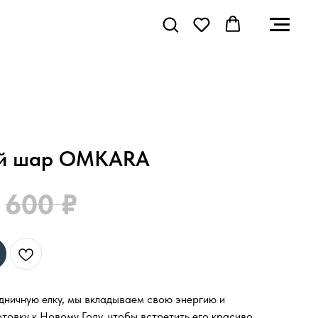
ый шар OMKARA
600
₽
ничную елку, мы вкладываем свою энергию и
товку к Новому Году, чтобы встретить его красиво