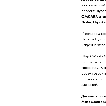
и со смыслом!
повесить чуде
OMKARA
и гл
Люби. Играй»
И если вам со
Нового Года э
искренне жела
Шар OMKARA -
оттенком, а л
тиснением. К 
сразу повесит
прочного пласт
для детей.
Диаметр шара
Материал:
про