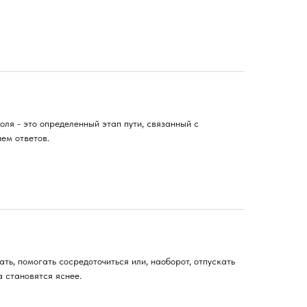
оля - это определенный этап пути, связанный с
ем ответов.
ть, помогать сосредоточиться или, наоборот, отпускать
а становятся яснее.