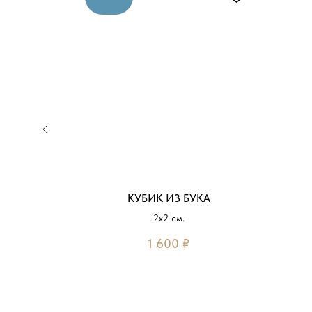
НО
КУБИК ИЗ БУКА
2х2 см.
1 600
₽