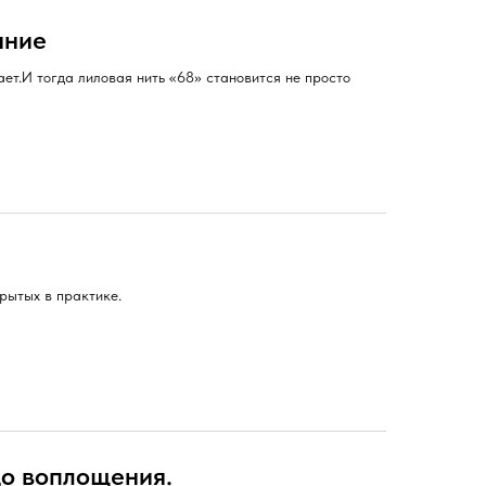
яние
ает.И тогда лиловая нить «68» становится не просто
рытых в практике.
до воплощения.