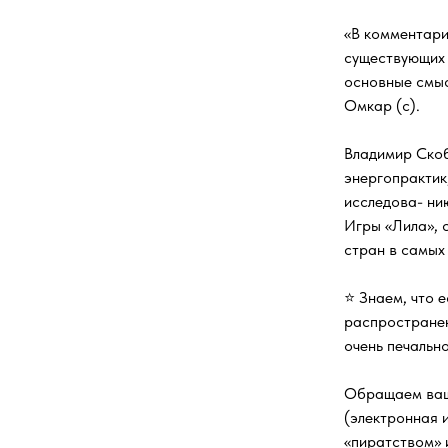
«В комментари
существующих 
основные смыс
Омкар (с).
Владимир Скоб
энергопрактик
исследова- ни
Игры «Лила», 
стран в самых
⭐ Знаем, что 
распространен
очень печально
Обращаем ваше
(электронная и
«пиратством» 