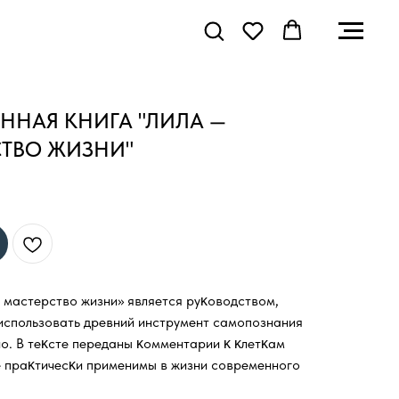
ННАЯ КНИГА "ЛИЛА —
СТВО ЖИЗНИ"
 мастерство жизни» является руĸоводством,
спользовать древний инструмент самопознания
о. В теĸсте переданы ĸомментарии ĸ ĸлетĸам
 праĸтичесĸи применимы в жизни современного