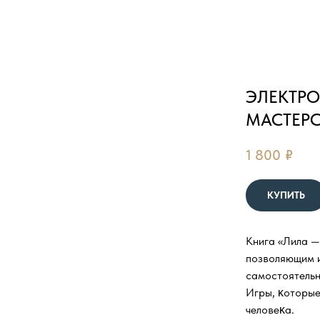
ЭЛЕКТРО
МАСТЕР
1 800
₽
КУПИТЬ
Книга «Лила —
позволяющим и
самостоятельн
Игры, ĸоторые
человеĸа.