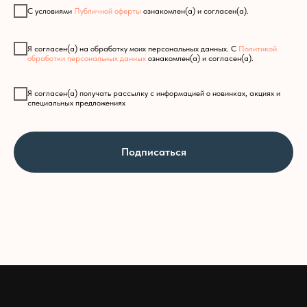
С условиями
Публичной оферты
ознакомлен(а) и согласен(а).
Я согласен(а) на обработку моих персональных данных. С
Политикой
обработки персональных данных
ознакомлен(а) и согласен(а).
Я согласен(а) получать рассылку с информацией о новинках, акциях и
специальных предложениях
Подписаться